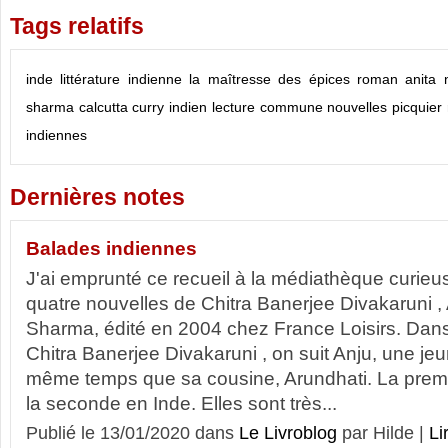
Tags relatifs
inde
littérature indienne
la maîtresse des épices
roman
anita 
sharma
calcutta
curry indien
lecture commune
nouvelles
picquier
indiennes
Dernières notes
Balades indiennes
J'ai emprunté ce recueil à la médiathèque curieu
quatre nouvelles de Chitra Banerjee Divakaruni , 
Sharma, édité en 2004 chez France Loisirs. Dan
Chitra Banerjee Divakaruni , on suit Anju, une j
même temps que sa cousine, Arundhati. La premièr
la seconde en Inde. Elles sont très...
Publié le 13/01/2020 dans
Le Livroblog
par Hilde |
Li