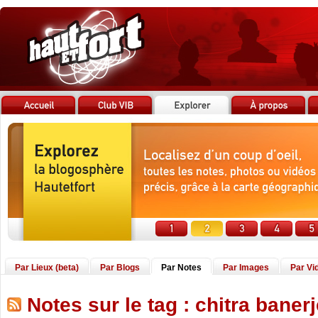
Par Lieux (beta)
Par Blogs
Par Notes
Par Images
Par Vi
Notes sur le tag : chitra baner