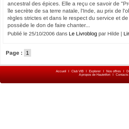
ancestral des épices. Elle a reçu ce savoir de "
île secrète de sa terre natale, l'Inde, au prix de 
règles strictes et dans le respect du service et de 
possède le don de faire chanter...
Publié le 25/10/2006 dans
Le Livroblog
par Hilde |
Li
Page :
1
Accueil
I
Club VIB
I
Explorer
I
Nos offres
I
D
A propos de Hautetfort
I
Contacts