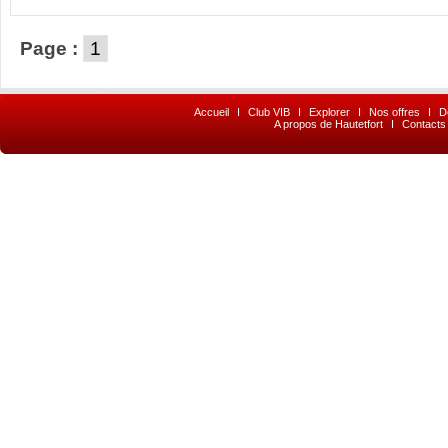
Page :
1
Accueil
I
Club VIB
I
Explorer
I
Nos offres
I
D
A propos de Hautetfort
I
Contacts