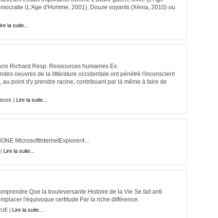
mocratie (L'Age d'Homme, 2001), Douze voyants (Xénia, 2010) ou
ire la suite...
ncis Richard Resp. Ressources humaines Ex:
ndes oeuvres de la littérature occidentale ont pénétré l'inconscient
, au point d'y prendre racine, contribuant par là même à faire de
atosk |
Lire la suite...
ONE MicrosoftInternetExplorer4...
 |
Lire la suite...
rendre Que la bouleversante Histoire de la Vie Se fait anti
mplacer l'équivoque certitude Par la riche différence.
QUE |
Lire la suite...