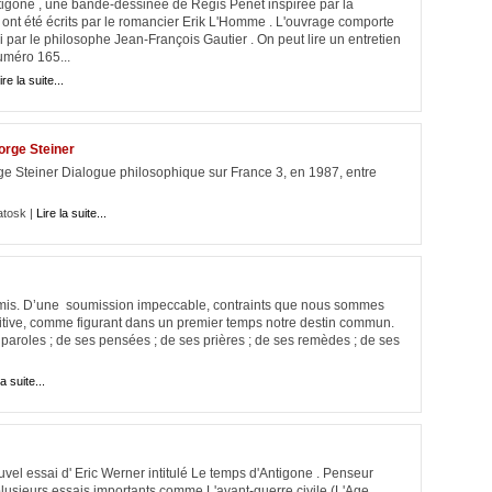
tigone , une bande-dessinée de Régis Pénet inspirée par la
ont été écrits par le romancier Erik L'Homme . L'ouvrage comporte
i par le philosophe Jean-François Gautier . On peut lire un entretien
uméro 165...
ire la suite...
orge Steiner
ge Steiner Dialogue philosophique sur France 3, en 1987, entre
atosk |
Lire la suite...
umis. D’une soumission impeccable, contraints que nous sommes
initive, comme figurant dans un premier temps notre destin commun.
paroles ; de ses pensées ; de ses prières ; de ses remèdes ; de ses
la suite...
vel essai d' Eric Werner intitulé Le temps d'Antigone . Penseur
e plusieurs essais importants comme L'avant-guerre civile (L'Age