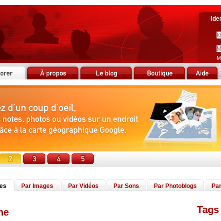
M
tes
Par Images
Par Vidéos
Par Sons
Par Photoblogs
Par
Tags 
ne