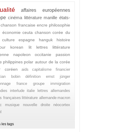
ualité
affaires européennes
ope
cinéma
littérature
manille
états-
chanson francaise
encre
philosophie
e
économie
ceuta
chanson
corée du
culture
espagne
hanguk
histoire
our
korean lit
lettres
littérature
enne
napoleon
occitanie
passion
e
philippines
polar autour de la corée
r coréen
aids
capitalisme financier
stian bobin
définition
ernst jünger
onnage
france
groupe
immigration
ndies
interlude
italie
lettres allemandes
es françaises
littérature allemande
macron
c
musique
nouvelle droite
néocortex
l
 les tags