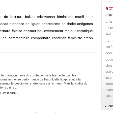
act
eur
 de l'ecriture
balzac
eric werner
féminisme
manif pour
unis
assad
alphonse de liguori
anarchisme de droite
antigones
unit
ernard falaise
bossuet
bouleversement majeur
chronique
sud
audel
commentaire
comprendre
condition féministe
créon
hum
coré
coré
pola
chri
espi
nterprétation naïve du combat entre le bien et le mal, les
ince
t une immense performance de l'esprit; elle fit apparaître la
 ressentir le besoin de rendre justice à l'ennemi. Mais la vitalité du
lettr
iens d'une...
maro
 |
Lire la suite...
paste
Tous