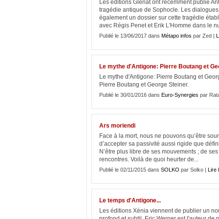
Les éditions Glénat ont récemment publié An
tragédie antique de Sophocle. Les dialogues 
également un dossier sur cette tragédie établ
avec Régis Penet et Erik L'Homme dans le n
Publié le 13/06/2017 dans
Métapo infos
par Zed |
L
Le mythe d'Antigone: Pierre Boutang et Ge
Le mythe d'Antigone: Pierre Boutang et Geor
Pierre Boutang et George Steiner.
Publié le 30/01/2016 dans
Euro-Synergies
par Rat
Ars moriendi
Face à la mort, nous ne pouvons qu’être so
d’accepter sa passivité aussi rigide que déf
N’être plus libre de ses mouvements ; de ses 
rencontres. Voilà de quoi heurter de...
Publié le 02/11/2015 dans
SOLKO
par Solko |
Lire 
Le temps d'Antigone...
Les éditions Xénia viennent de publier un nou
profond et subtil, Eric Werner est l'auteur d