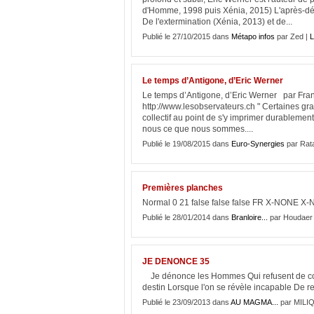
d'Homme, 1998 puis Xénia, 2015) L'après-dé
De l'extermination (Xénia, 2013) et de...
Publié le 27/10/2015 dans
Métapo infos
par Zed |
L
Le temps d’Antigone, d’Eric Werner
Le temps d’Antigone, d’Eric Werner par Fra
http://www.lesobservateurs.ch " Certaines gra
collectif au point de s'y imprimer durablement
nous ce que nous sommes....
Publié le 19/08/2015 dans
Euro-Synergies
par Rat
Premières planches
Normal 0 21 false false false FR X-NONE X-N
Publié le 28/01/2014 dans
Branloire...
par Houdaer
JE DENONCE 35
Je dénonce les Hommes Qui refusent de comp
destin Lorsque l'on se révèle incapable De re
Publié le 23/09/2013 dans
AU MAGMA...
par MILI