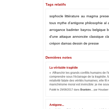
Tags relatifs
sophocle
littérature
au magma present
tous
mythe d'antigone
philosophie
al 
arrogance
badinter
bayrou
belgique
b
d'une attaque annoncée
classique
cl
crépon
damas
dessin de presse
Dernières notes
La véritable tragédie
« Affranchir les grands conflits humains de l'i
comprendre sous l'éclairage de la tragédie, fu
relativité fatale des vérités humaines; elle fit
manichéisme moral est invincible: je me souv
Publié le 29/08/2017 dans
Branloire...
par Houdaer
Antigone...