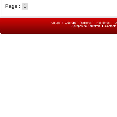
Page :
1
Accueil
I
Club VIB
I
Explorer
I
Nos offres
I
D
A propos de Hautetfort
I
Contacts