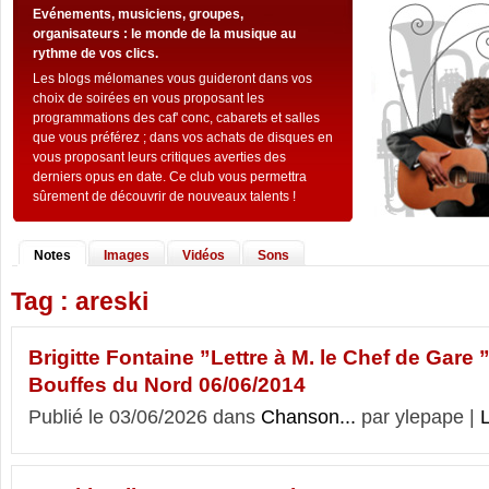
Evénements, musiciens, groupes,
organisateurs : le monde de la musique au
rythme de vos clics.
Les blogs mélomanes vous guideront dans vos
choix de soirées en vous proposant les
programmations des caf' conc, cabarets et salles
que vous préférez ; dans vos achats de disques en
vous proposant leurs critiques averties des
derniers opus en date. Ce club vous permettra
sûrement de découvrir de nouveaux talents !
Notes
Images
Vidéos
Sons
Tag : areski
Brigitte Fontaine ”Lettre à M. le Chef de Gare 
Bouffes du Nord 06/06/2014
Publié le 03/06/2026 dans
Chanson...
par ylepape |
L