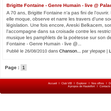
Brigitte Fontaine - Genre Humain - live @ Palac
A 70 ans, Brigitte Fontaine n’a pas fini de l’ouvri
elle moque, observe et narre les travers d’une so
législation. Une fois encore, Areski Belkacem, so
l’accompagne dans sa croisade contre les restric
musique les pamphlets de la poétesse sur son der
Fontaine - Genre Humain - live @...
Publié le 26/08/2010 dans
Chanson...
par ylepape |
L
Page :
1
Accueil
I
Club VIB
I
Explorer
I
Nos offres
I
D
A propos de Hautetfort
I
Contacts