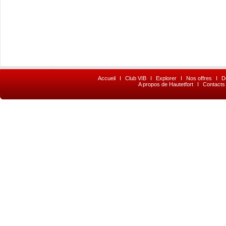
Accueil
I
Club VIB
I
Explorer
I
Nos offres
I
D
A propos de Hautetfort
I
Contacts