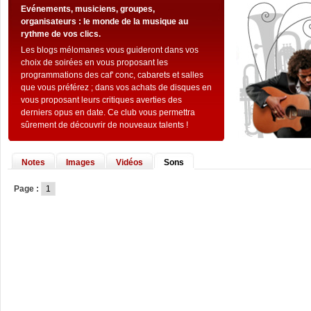
Evénements, musiciens, groupes,
organisateurs : le monde de la musique au
rythme de vos clics.
Les blogs mélomanes vous guideront dans vos
choix de soirées en vous proposant les
programmations des caf' conc, cabarets et salles
que vous préférez ; dans vos achats de disques en
vous proposant leurs critiques averties des
derniers opus en date. Ce club vous permettra
sûrement de découvrir de nouveaux talents !
Notes
Images
Vidéos
Sons
Page :
1