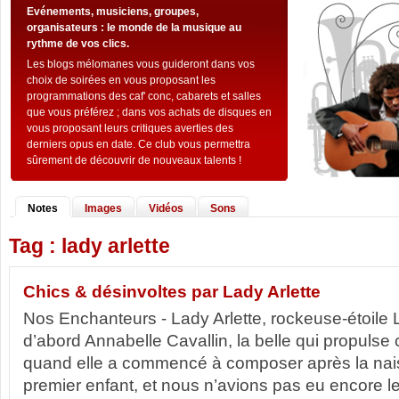
Evénements, musiciens, groupes,
organisateurs : le monde de la musique au
rythme de vos clics.
Les blogs mélomanes vous guideront dans vos
choix de soirées en vous proposant les
programmations des caf' conc, cabarets et salles
que vous préférez ; dans vos achats de disques en
vous proposant leurs critiques averties des
derniers opus en date. Ce club vous permettra
sûrement de découvrir de nouveaux talents !
Notes
Images
Vidéos
Sons
Tag : lady arlette
Chics & désinvoltes par Lady Arlette
Nos Enchanteurs - Lady Arlette, rockeuse-étoile L
d’abord Annabelle Cavallin, la belle qui propulse
quand elle a commencé à composer après la na
premier enfant, et nous n’avions pas eu encore le l