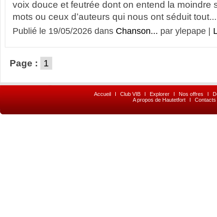
voix douce et feutrée dont on entend la moindre 
mots ou ceux d’auteurs qui nous ont séduit tout...
Publié le 19/05/2026 dans
Chanson...
par ylepape |
L
Page :
1
Accueil
I
Club VIB
I
Explorer
I
Nos offres
I
D
A propos de Hautetfort
I
Contacts