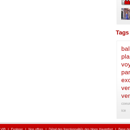
Tags 
ba
pl
vo
par
ex
ve
ve
coeu
ice
 VIB
I
Explorer
I
Nos offres
I
Détail des fonctionnalités des blogs Hautetfort
I
Base de