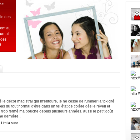
rme
yle des
hent au
ournal
 des
!
le décor magistral qui m'entoure, je ne cesse de ruminer la toxicité
s du tout normal d'être dans un tel état de colère dès le réveil et
 trop fermé ma bouche depuis plusieurs années, aussi le petit goût
e dernière...
|
Lire la suite...