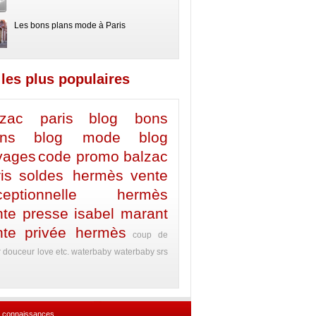
Les bons plans mode à Paris
les plus populaires
lzac paris
blog bons
ans
blog mode
blog
yages
code promo balzac
is
soldes hermès
vente
ceptionnelle hermès
nte presse isabel marant
nte privée hermès
coup de
r
douceur
love etc.
waterbaby
waterbaby srs
 connaissances