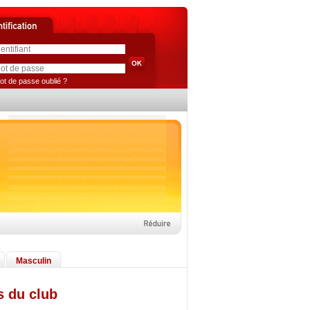
ot de passe oublié ?
Masculin
s du club