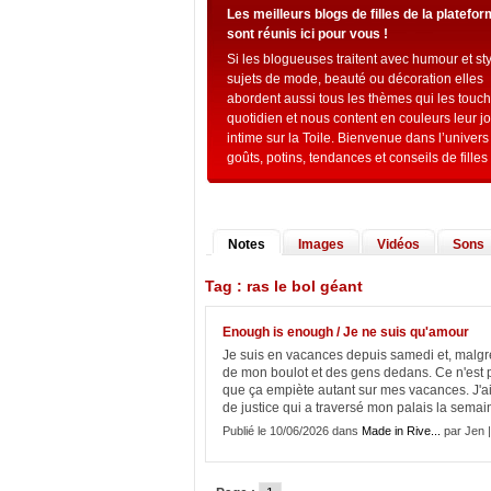
Les meilleurs blogs de filles de la platefo
sont réunis ici pour vous !
Si les blogueuses traitent avec humour et st
sujets de mode, beauté ou décoration elles
abordent aussi tous les thèmes qui les touc
quotidien et nous content en couleurs leur j
intime sur la Toile. Bienvenue dans l’univers
goûts, potins, tendances et conseils de filles 
Notes
Images
Vidéos
Sons
Tag : ras le bol géant
Enough is enough / Je ne suis qu'amour
Je suis en vacances depuis samedi et, malgré 
de mon boulot et des gens dedans. Ce n'est pa
que ça empiète autant sur mes vacances. J'ai
de justice qui a traversé mon palais la semain
Publié le 10/06/2026 dans
Made in Rive...
par Jen 