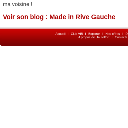
ma voisine !
Voir son blog : Made in Rive Gauche
Accueil
I
Club VIB
I
Explorer
I
Nos offres
I
D
A propos de Hautetfort
I
Contacts