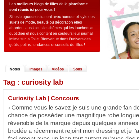
Les meilleurs blogs de filles de la plateforme
sont réunis ici pour vous !
Si les blogueuses traitent avec humour et style des
sujets de mode, beauté ou décoration elles
abordent aussi tous les thèmes qui les touchent au
quotidien et nous content en couleurs leur journal
intime sur la Toile. Bienvenue dans l’univers des
goûts, potins, tendances et conseils de filles !
Notes
Images
Vidéos
Sons
Tag : curiosity lab
Curiosity Lab | Concours
› Comme vous le savez je suis une grande fan de C
chance de posséder une magnifique robe longue
réversible de la marque depuis quelques années 
brodée a récemment rejoint mon dressing et je l’ad
facilement avec un jean tout autant qu’avec des 