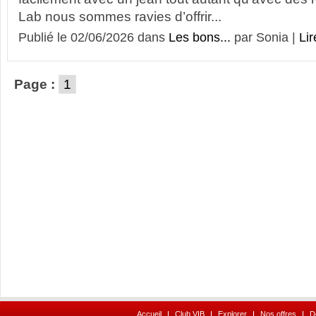
Lab nous sommes ravies d’offrir...
Publié le 02/06/2026 dans
Les bons...
par Sonia |
Lir
Page :
1
Accueil
I
Club VIB
I
Explorer
I
Nos offres
I
D