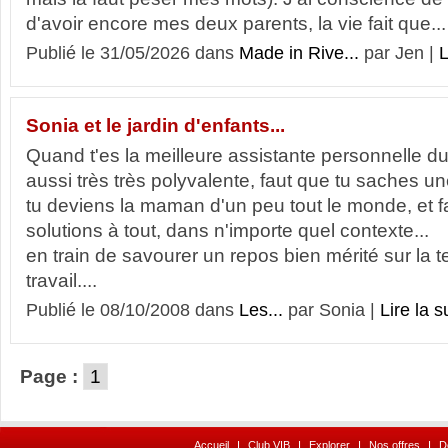
d'avoir encore mes deux parents, la vie fait que...
Publié le 31/05/2026 dans
Made in Rive...
par Jen |
L
Sonia et le jardin d'enfants...
Quand t'es la meilleure assistante personnelle d
aussi très très polyvalente, faut que tu saches un
tu deviens la maman d'un peu tout le monde, et f
solutions à tout, dans n'importe quel contexte... V
en train de savourer un repos bien mérité sur la 
travail....
Publié le 08/10/2008 dans
Les...
par Sonia |
Lire la su
Page :
1
Accueil
I
Club VIB
I
Explorer
I
Nos offres
I
D