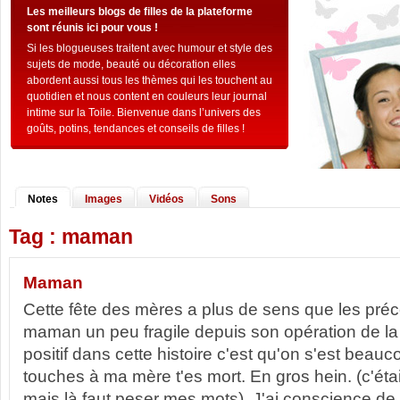
Les meilleurs blogs de filles de la plateforme
sont réunis ici pour vous !
Si les blogueuses traitent avec humour et style des
sujets de mode, beauté ou décoration elles
abordent aussi tous les thèmes qui les touchent au
quotidien et nous content en couleurs leur journal
intime sur la Toile. Bienvenue dans l’univers des
goûts, potins, tendances et conseils de filles !
Notes
Images
Vidéos
Sons
Tag : maman
Maman
Cette fête des mères a plus de sens que les préc
maman un peu fragile depuis son opération de la c
positif dans cette histoire c'est qu'on s'est bea
touches à ma mère t'es mort. En gros hein. (c'étai
mais là faut peser mes mots). J'ai conscience de 