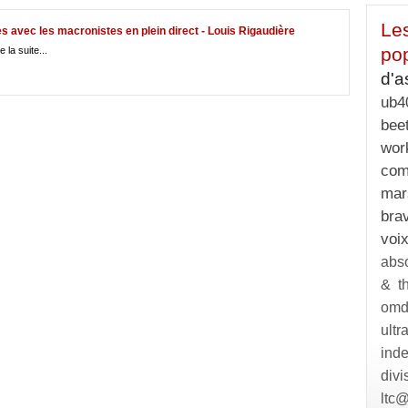
Le
s avec les macronistes en plein direct - Louis Rigaudière
pop
e la suite...
d'a
ub4
bee
wor
com
mar
bra
vo
abso
& th
om
ultr
ind
divi
ltc@