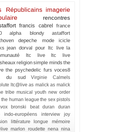
s Républicains
imagerie
ulaire
rencontres
staffort
francis cabrel
france
0
alpha blondy
astaffort
thoven
depeche mode
icicle
ks
jean dorval pour ltc live
la
munauté ltc live
ltc live
sheaux
religion
simple minds
the
ve
the psychedelic furs
voces8
ix du sud
Virginie Calmels
lute ltc@live
as malick
as malick
e tribe
musical youth
new order
d
the human league
the sex pistols
avox
bronski beat
duran duran
e
indo-européens
interview
joy
sion
littérature
longue mémoire
live
marlon roudette
nena
nina