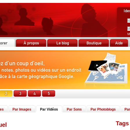
M
tes
Par Images
Par Vidéos
Par Sons
Par Photoblogs
Par
Tags 
uel