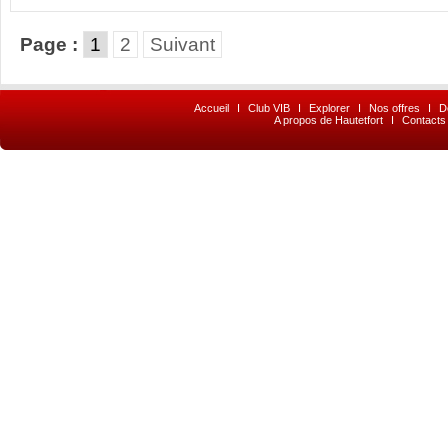
Page :
1
2
Suivant
Accueil
I
Club VIB
I
Explorer
I
Nos offres
I
D
A propos de Hautetfort
I
Contacts