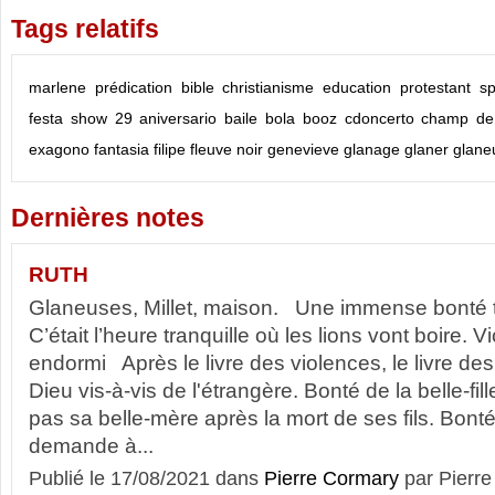
Tags relatifs
marlene
prédication
bible
christianisme
education
protestant
sp
festa
show
29
aniversario
baile
bola
booz
cdoncerto
champ de
exagono
fantasia
filipe
fleuve noir
genevieve
glanage
glaner
glane
Dernières notes
RUTH
Glaneuses, Millet, maison. Une immense bonté t
C’était l’heure tranquille où les lions vont boire. 
endormi Après le livre des violences, le livre de
Dieu vis-à-vis de l'étrangère. Bonté de la belle-fi
pas sa belle-mère après la mort de ses fils. Bont
demande à...
Publié le 17/08/2021 dans
Pierre Cormary
par Pier