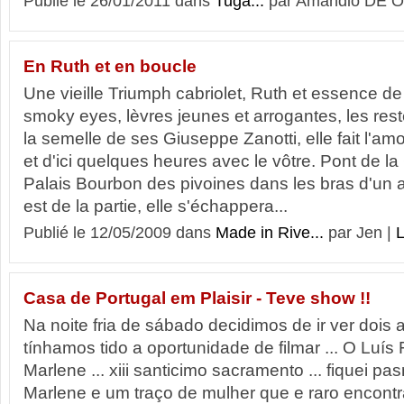
Publié le 26/01/2011 dans
Tuga...
par Amandio DE O
En Ruth et en boucle
Une vieille Triumph cabriolet, Ruth et essence de 
smoky eyes, lèvres jeunes et arrogantes, les res
la semelle de ses Giuseppe Zanotti, elle fait l'amo
et d'ici quelques heures avec le vôtre. Pont de l
Palais Bourbon des pivoines dans les bras d'un a
est de la partie, elle s'échappera...
Publié le 12/05/2009 dans
Made in Rive...
par Jen |
L
Casa de Portugal em Plaisir - Teve show !!
Na noite fria de sábado decidimos de ir ver dois 
tínhamos tido a oportunidade de filmar ... O Luís 
Marlene ... xiii santicimo sacramento ... fiquei 
Marlene e um traço de mulher que e raro encont