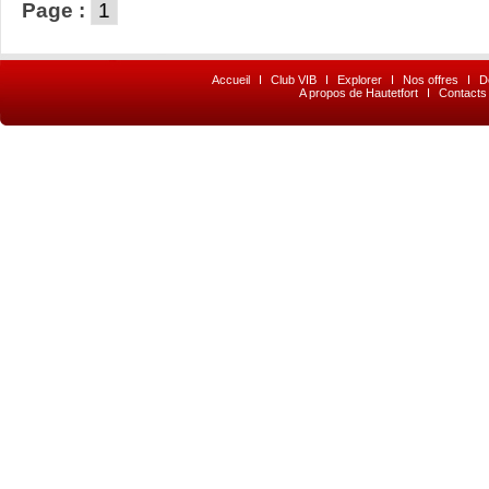
Page :
1
Accueil
I
Club VIB
I
Explorer
I
Nos offres
I
D
A propos de Hautetfort
I
Contacts