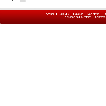
Accueil
I
Club VIB
I
Explorer
I
Nos offres
I
D
A propos de Hautetfort
I
Contacts