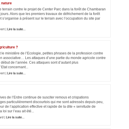
a nature
terrain contre le projet de Center Parc dans la forêt de Chambaran
 jours. Alors que les premiers travaux de défrichement de la forêt
 s’organise à présent sur le terrain avec l’occupation du site par
vert |
Lire la suite...
riculture ?
 ministère de l’Ecologie, petites phrases de la profession contre
ion associative… Les attaques d’une partie du monde agricole contre
 début de l’année. Ces attaques sont d’autant plus
Etat concernant...
vert |
Lire la suite...
ves de l’Erdre continue de susciter remous et crispations
ges particulièrement discourtois qui me sont adressés depuis peu,
r de l’application effective et rapide de la dite « servitude de
loi sur l’eau ait été...
rd |
Lire la suite...