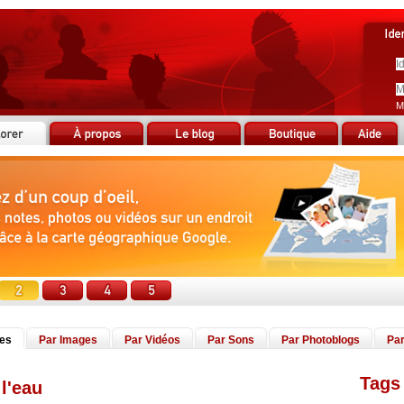
M
tes
Par Images
Par Vidéos
Par Sons
Par Photoblogs
Par
Tags 
 l'eau