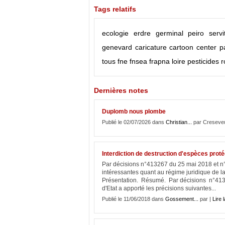
Tags relatifs
ecologie
erdre
germinal peiro
serv
genevard
caricature
cartoon
center p
tous
fne
fnsea
frapna
loire
pesticides
r
Dernières notes
Duplomb nous plombe
Publié le 02/07/2026 dans
Christian...
par Creseve
Interdiction de destruction d'espèces protég
Par décisions n°413267 du 25 mai 2018 et n°
intéressantes quant au régime juridique de la
Présentation. Résumé. Par décisions n°413
d'Etat a apporté les précisions suivantes...
Publié le 11/06/2018 dans
Gossement...
par |
Lire l