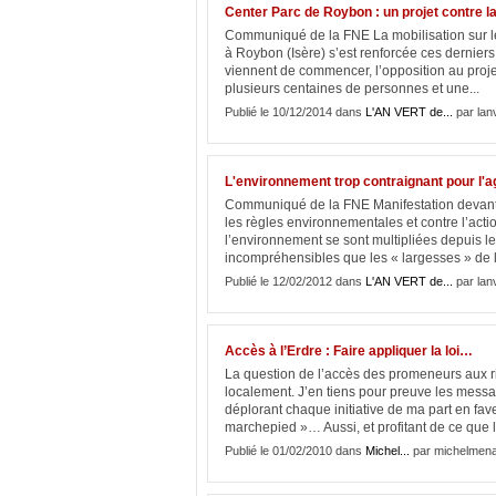
Center Parc de Roybon : un projet contre l
Communiqué de la FNE La mobilisation sur le 
à Roybon (Isère) s’est renforcée ces derniers
viennent de commencer, l’opposition au projet
plusieurs centaines de personnes et une...
Publié le 10/12/2014 dans
L'AN VERT de...
par lan
L'environnement trop contraignant pour l'ag
Communiqué de la FNE Manifestation devant le
les règles environnementales et contre l’act
l’environnement se sont multipliées depuis le
incompréhensibles que les « largesses » de l’
Publié le 12/02/2012 dans
L'AN VERT de...
par lan
Accès à l’Erdre : Faire appliquer la loi…
La question de l’accès des promeneurs aux ri
localement. J’en tiens pour preuve les messa
déplorant chaque initiative de ma part en faveu
marchepied »… Aussi, et profitant de ce que la 
Publié le 01/02/2010 dans
Michel...
par michelmena