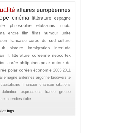
ualité
affaires européennes
rope
cinéma
littérature
espagne
lle
philosophie
états-unis
ceuta
ema
encre
film
films
humour
unite
son francaise
corée du sud
culture
guk
histoire
immigration
interlude
an lit
littérature coréenne
néocortex
ion corée
philippines
polar autour de
orée
polar coréen
économie
2005
2011
allemagne
ardennes
argonne
biodiversité
capitalisme financier
chanson
citations
définition
expressions
france
groupe
ome
incendies
italie
 les tags