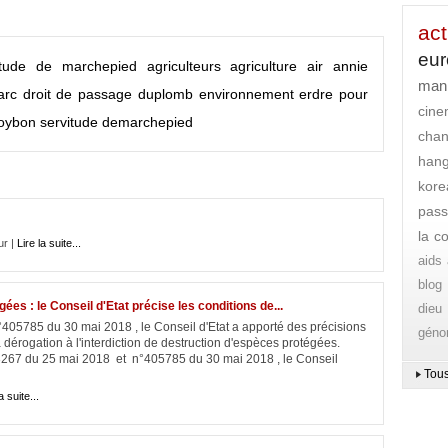
act
eu
itude de marchepied
agriculteurs
agriculture
air
annie
mani
arc
droit de passage
duplomb
environnement
erdre pour
cin
oybon
servitude demarchepied
chan
han
kore
pass
la c
ur |
Lire la suite...
aids
blog
ées : le Conseil d'Etat précise les conditions de...
dieu
405785 du 30 mai 2018 , le Conseil d'Etat a apporté des précisions
gén
 dérogation à l'interdiction de destruction d'espèces protégées.
267 du 25 mai 2018 et n°405785 du 30 mai 2018 , le Conseil
Tous
a suite...