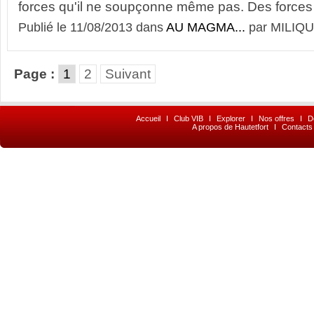
forces qu'il ne soupçonne même pas. Des forces 
Publié le 11/08/2013 dans
AU MAGMA...
par MILIQU
Page :
1
2
Suivant
Accueil
I
Club VIB
I
Explorer
I
Nos offres
I
D
A propos de Hautetfort
I
Contacts