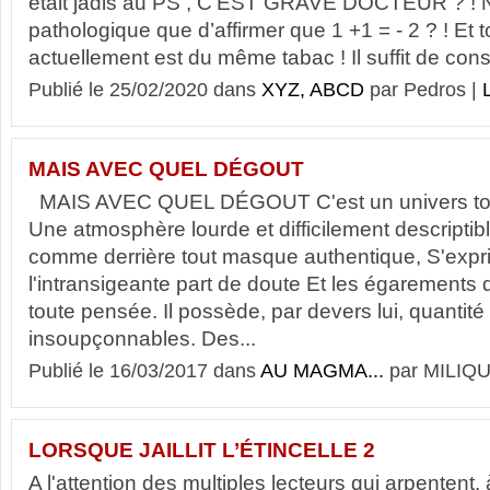
était jadis au PS , C’EST GRAVE DOCTEUR ? ! N
pathologique que d’affirmer que 1 +1 = - 2 ? ! Et t
actuellement est du même tabac ! Il suffit de consu
Publié le 25/02/2020 dans
XYZ, ABCD
par Pedros |
L
MAIS AVEC QUEL DÉGOUT
MAIS AVEC QUEL DÉGOUT C'est un univers tout 
Une atmosphère lourde et difficilement descriptibl
comme derrière tout masque authentique, S'expr
l'intransigeante part de doute Et les égarements
toute pensée. Il possède, par devers lui, quantité
insoupçonnables. Des...
Publié le 16/03/2017 dans
AU MAGMA...
par MILIQU
LORSQUE JAILLIT L’ÉTINCELLE 2
A l'attention des multiples lecteurs qui arpentent, à 