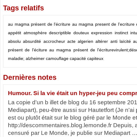
Tags relatifs
au magma présent de l'écriture
au magma present de l'ecriture
appétit
atmosphère
descriptible
douteux
expression
instinct
int
absolu
absurdité
accrocheur
acte
algerien
altérer
anti laïcité
a
présent de l'éciture
au magma présent de l'écriturevirulent;dé
maladie; alzheimer
camouflage
capacité
capiteux
Dernières notes
Humour. Si la vie était un hyper-jeu peu compr
La copie d'un b illet de blog du 16 septembre 20
Mediapart), peu-être aussi sur Hautetfort (Je n'ai 
est ou plutôt était sur le blog géré par le Monde et 
http://descommentaires.blog.lemonde.fr Depuis, a
censuré par Le Monde, je publie sur Mediapart … 