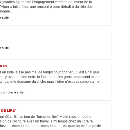
 grandes figures de l’engagement chrétien en faveur de la
Alger a initié, hier, une rencontre pour débattre du rôle des
onale....
a suite...
a suite...
u es...
n Inde laisse pas mal de temps pour cogiter... C’est ainsi que
pas y avoir un lien entre la façon dont les gens conduisent et leur
ester dans le domaine du cliché mais l’idée n’est pas complètement
rai |
Lire la suite...
 DE LIRE”
1s En ce jour de "fureur de lire", visite chez un poète
ion de l'écriture avec un travail a mi temps chez un libraire.
 lui, dans la librairie et dans les rues du quartier de "La petite