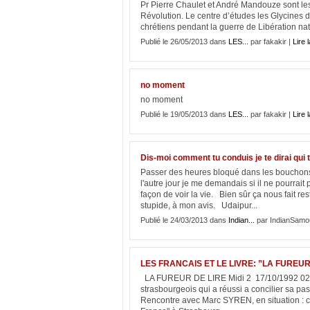
Pr Pierre Chaulet et André Mandouze sont les
Révolution. Le centre d’études les Glycines d’
chrétiens pendant la guerre de Libération nati
Publié le 26/05/2013 dans
LES...
par fakakir |
Lire l
no moment
no moment
Publié le 19/05/2013 dans
LES...
par fakakir |
Lire l
Dis-moi comment tu conduis je te dirai qui t
Passer des heures bloqué dans les bouchons e
l'autre jour je me demandais si il ne pourrait 
façon de voir la vie. Bien sûr ça nous fait r
stupide, à mon avis. Udaipur...
Publié le 24/03/2013 dans
Indian...
par IndianSamou
LES FRANCAIS ET LE LIVRE: ”LA FUREUR
LA FUREUR DE LIRE Midi 2 17/10/1992 02min0
strasbourgeois qui a réussi a concilier sa pass
Rencontre avec Marc SYREN, en situation : chez