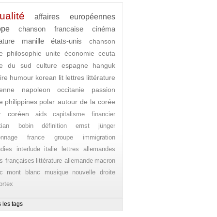
ualité
affaires européennes
ope
chanson francaise
cinéma
rature
manille
états-unis
chanson
e
philosophie
unite
économie
ceuta
ée du sud
culture
espagne
hanguk
ire
humour
korean lit
lettres
littérature
enne
napoleon
occitanie
passion
e
philippines
polar autour de la corée
r coréen
aids
capitalisme financier
stian bobin
définition
ernst jünger
onnage
france
groupe
immigration
ndies
interlude
italie
lettres allemandes
es françaises
littérature allemande
macron
c
mont blanc
musique
nouvelle droite
ortex
 les tags