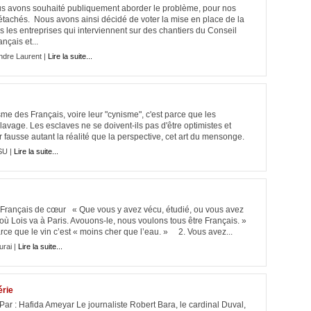
us avons souhaité publiquement aborder le problème, pour nos
détachés. Nous avons ainsi décidé de voter la mise en place de la
s les entreprises qui interviennent sur des chantiers du Conseil
nçais et...
ndre Laurent |
Lire la suite...
sme des Français, voire leur "cynisme", c'est parce que les
sclavage. Les esclaves ne se doivent-ils pas d'être optimistes et
ir fausse autant la réalité que la perspective, cet art du mensonge.
SU |
Lire la suite...
 Français de cœur « Que vous y avez vécu, étudié, ou vous avez
ù Lois va à Paris. Avouons-le, nous voulons tous être Français. »
rce que le vin c’est « moins cher que l’eau. » 2. Vous avez...
rai |
Lire la suite...
érie
r : Hafida Ameyar Le journaliste Robert Bara, le cardinal Duval,