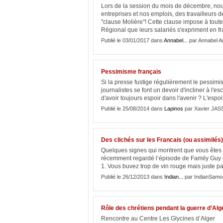
Lors de la session du mois de décembre, no
entreprises et nos emplois, des travailleurs 
"clause Molière"! Cette clause impose à toute
Régional que leurs salariés s'expriment en fra
Publié le 03/01/2017 dans
Annabel...
par Annabel A
Pessimisme français
Si la presse fustige régulièrement le pessimi
journalistes se font un devoir d'incliner à l'e
d'avoir toujours espoir dans l'avenir ? L'espo
Publié le 25/08/2014 dans
Lapinos
par Xavier JAS
Des clichés sur les Francais (ou assimilés)
Quelques signes qui montrent que vous êtes
récemment regardé l’épisode de Family Guy o
1. Vous buvez trop de vin rouge mais juste pa
Publié le 26/12/2013 dans
Indian...
par IndianSamou
Rôle des chrétiens pendant la guerre d’Alg
Rencontre au Centre Les Glycines d’Alger Pa