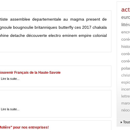
act
eur
tiste
assemblee departementale
au magma present de
litté
gnoule
bougnoulie
britanniques
butterfly
ces 2017
chakala
encr
phine
detache
découverte
electro
eminem
empire colonial
cor
histo
coré
coré
pola
uvenir Français de la Haute-Savoie
chri
|
Lire la suite...
espi
ince
lettr
maro
|
Lire la suite...
néoc
Tous
olière” pour nos entreprises!