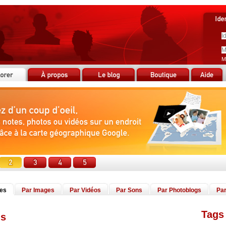
M
tes
Par Images
Par Vidéos
Par Sons
Par Photoblogs
Par
Tags 
is