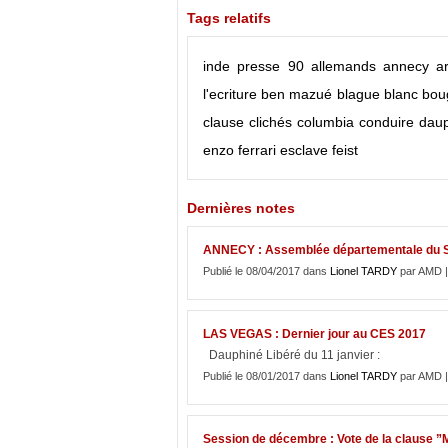
Tags relatifs
inde
presse
90
allemands
annecy
ar
l'ecriture
ben mazué
blague
blanc
bou
clause
clichés
columbia
conduire
dau
enzo ferrari
esclave
feist
Dernières notes
ANNECY : Assemblée départementale du So
Publié le 08/04/2017 dans
Lionel TARDY
par AMD 
LAS VEGAS : Dernier jour au CES 2017
Dauphiné Libéré du 11 janvier :
Publié le 08/01/2017 dans
Lionel TARDY
par AMD 
Session de décembre : Vote de la clause ”M