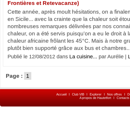
Frontières et Retevacanze)
Cette année, après moult hésitations, on a finale
en Sicile... avec la crainte que la chaleur soit éto
nombreuses remarques délivrées par nos conna
chaleur, on a été servis puisqu'on a eu le droit 
chaleur africaine frôlant les 45°C. Mais à notre g
plutôt bien supporté grâce aux bus et chambres..
Publié le 12/08/2012 dans
La cuisine...
par Aurélie |
L
Page :
1
Accueil
I
Club VIB
I
Explorer
I
Nos offres
I
D
A propos de Hautetfort
I
Contacts