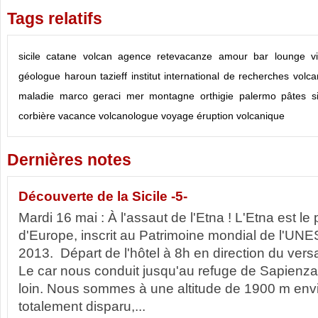
Tags relatifs
sicile
catane
volcan
agence retevacanze
amour
bar lounge vi
géologue
haroun tazieff
institut international de recherches volc
maladie
marco geraci
mer
montagne
orthigie
palermo
pâtes
s
corbière
vacance
volcanologue
voyage
éruption volcanique
Dernières notes
Découverte de la Sicile -5-
Mardi 16 mai : À l'assaut de l'Etna ! L'Etna est le
d'Europe, inscrit au Patrimoine mondial de l'UN
2013. Départ de l'hôtel à 8h en direction du vers
Le car nous conduit jusqu'au refuge de Sapienza, 
loin. Nous sommes à une altitude de 1900 m envi
totalement disparu,...