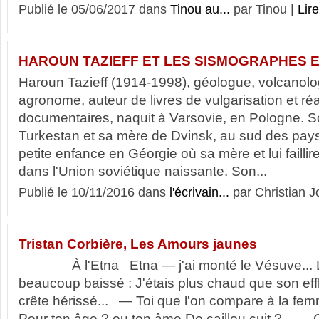
Publié le 05/06/2017 dans
Tinou au...
par Tinou |
Lire
HAROUN TAZIEFF ET LES SISMOGRAPHES E
Haroun Tazieff (1914-1998), géologue, volcanolo
agronome, auteur de livres de vulgarisation et réa
documentaires, naquit à Varsovie, en Pologne. S
Turkestan et sa mère de Dvinsk, au sud des pays 
petite enfance en Géorgie où sa mère et lui faillir
dans l'Union soviétique naissante. Son...
Publié le 10/11/2016 dans
l'écrivain...
par Christian J
Tristan Corbière, Les Amours jaunes
À l'Etna Etna — j'ai monté le Vésuve... 
beaucoup baissé : J'étais plus chaud que son eff
crête hérissé... — Toi que l'on compare à la fe
Pour ton âge ? ou ton âme De caillou cuit ?... — Ça