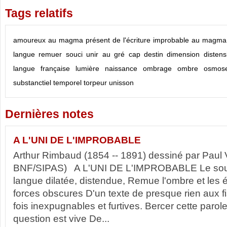
Tags relatifs
amoureux
au magma présent de l'écriture
improbable
au magma p
langue
remuer
souci
unir
au gré
cap
destin
dimension
distens
langue française
lumière
naissance
ombrage
ombre
osmos
substanctiel
temporel
torpeur
unisson
Dernières notes
A L'UNI DE L'IMPROBABLE
Arthur Rimbaud (1854 -- 1891) dessiné par Paul 
BNF/SIPAS) A L'UNI DE L'IMPROBABLE Le sou
langue dilatée, distendue, Remue l'ombre et les 
forces obscures D'un texte de presque rien aux f
fois inexpugnables et furtives. Bercer cette parol
question est vive De...