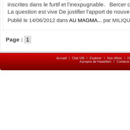
inscrites dans le furtif et l'inexpugnable. Bercer
La question est vive De justifier l'apport de nouvel
Publié le 14/06/2012 dans
AU MAGMA...
par MILIQU
Page :
1
Accueil
I
Club VIB
I
Explorer
I
Nos offres
I
D
A propos de Hautetfort
I
Contacts