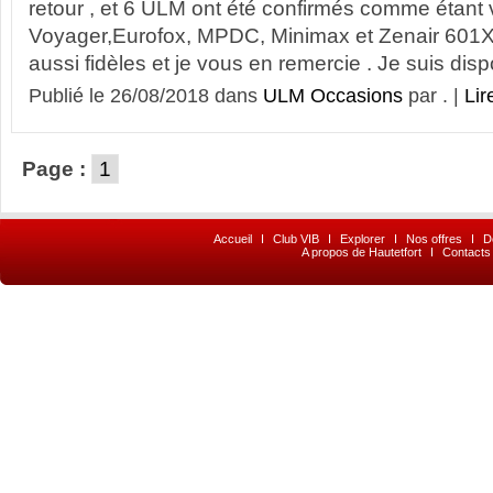
retour , et 6 ULM ont été confirmés comme étant
Voyager,Eurofox, MPDC, Minimax et Zenair 601XL
aussi fidèles et je vous en remercie . Je suis dispo
Publié le 26/08/2018 dans
ULM Occasions
par . |
Lir
Page :
1
Accueil
I
Club VIB
I
Explorer
I
Nos offres
I
D
A propos de Hautetfort
I
Contacts