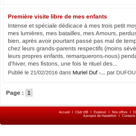
Première visite libre de mes enfants
Intense et spéciale dédicace à mes trois petit m
mes lumières, mes batailles, mes Amours, perdus
bien, après avoir pourtant passé pas mal de temp
chez leurs grands-parents respectifs (moins sévè
leurs propres enfants, remarquerons-nous) pend
d'hiver, mes fistons, une fois le rituel des...
Publié le 21/02/2016 dans
Muriel Duf -...
par DUFOU
Page :
1
Accueil
I
Club VIB
I
Explorer
I
Nos offres
I
D
A propos de Hautetfort
I
Contacts