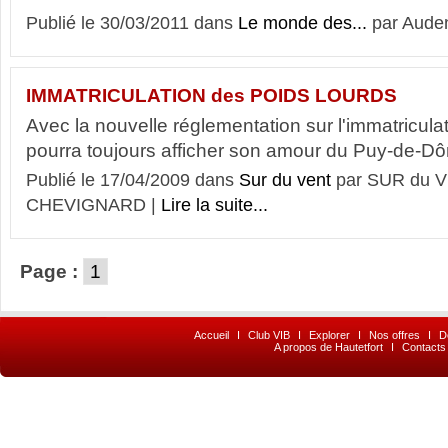
Publié le 30/03/2011 dans
Le monde des...
par Auden
IMMATRICULATION des POIDS LOURDS
Avec la nouvelle réglementation sur l'immatricula
pourra toujours afficher son amour du Puy-de-Dô
Publié le 17/04/2009 dans
Sur du vent
par SUR du V
CHEVIGNARD |
Lire la suite...
Page :
1
Accueil
I
Club VIB
I
Explorer
I
Nos offres
I
D
A propos de Hautetfort
I
Contacts