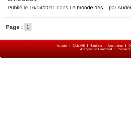
Publié le 16/04/2011 dans
Le monde des...
par Auden
Page :
1
Accueil
I
Club VIB
I
Explorer
I
Nos offres
I
D
A propos de Hautetfort
I
Contacts