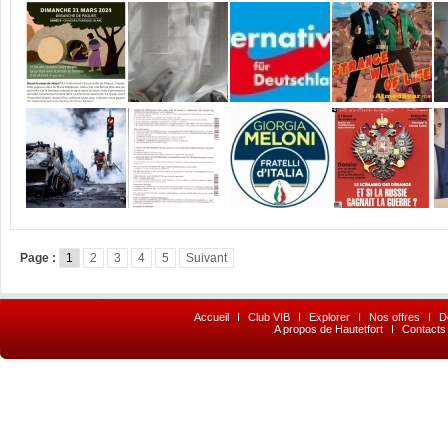
Page :
1
2
3
4
5
Suivant
Accueil
I
Club VIB
I
Explorer
I
Nos offres
I
D
A propos de Hautetfort
I
Contacts