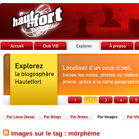
Par Lieux (beta)
Par Blogs
Par Notes
Par Images
Par Vi
Images sur le tag : mörphème