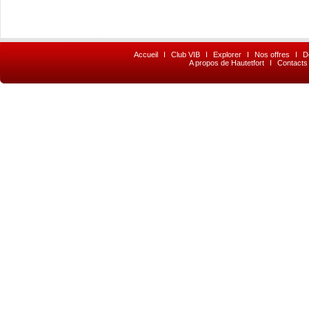
Accueil
I
Club VIB
I
Explorer
I
Nos offres
I
D
A propos de Hautetfort
I
Contacts