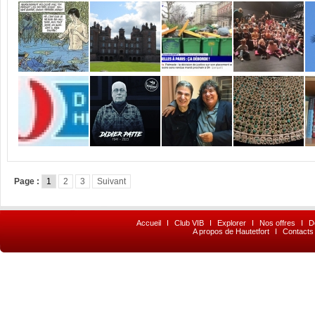
Page :
1
2
3
Suivant
Accueil
I
Club VIB
I
Explorer
I
Nos offres
I
D
A propos de Hautetfort
I
Contacts