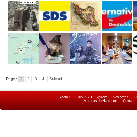
Page :
1
2
3
4
Suivant
Accueil
I
Club VIB
I
Explorer
I
Nos offres
I
D
A propos de Hautetfort
I
Contacts