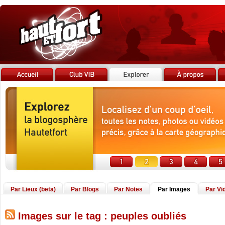
Par Lieux (beta)
Par Blogs
Par Notes
Par Images
Par Vi
Images sur le tag : peuples oubliés