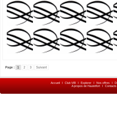
Page :
1
2
3
Suivant
Accueil
I
Club VIB
I
Explorer
I
Nos offres
I
D
A propos de Hautetfort
I
Contacts