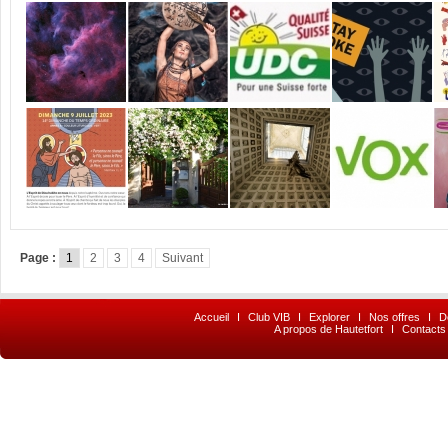
Page :
1
2
3
4
Suivant
Accueil
I
Club VIB
I
Explorer
I
Nos offres
I
D
A propos de Hautetfort
I
Contacts