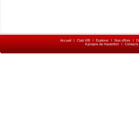
Accueil
I
Club VIB
I
Explorer
I
Nos offres
I
D
A propos de Hautetfort
I
Contacts