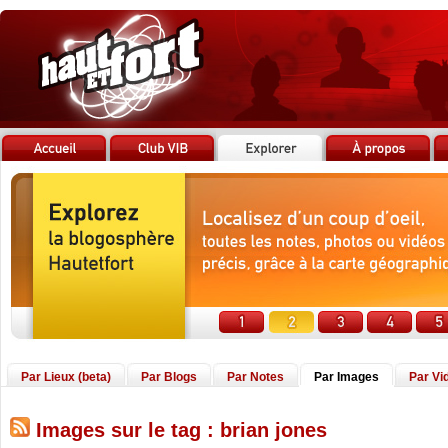
Par Lieux (beta)
Par Blogs
Par Notes
Par Images
Par Vi
Images sur le tag : brian jones