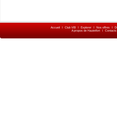
Accueil
I
Club VIB
I
Explorer
I
Nos offres
I
D
A propos de Hautetfort
I
Contacts