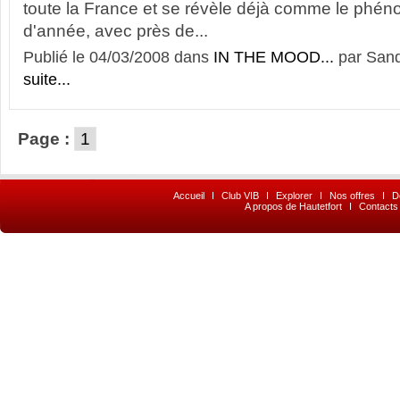
toute la France et se révèle déjà comme le phé
d'année, avec près de...
Publié le 04/03/2008 dans
IN THE MOOD...
par Sand
suite...
Page :
1
Accueil
I
Club VIB
I
Explorer
I
Nos offres
I
D
A propos de Hautetfort
I
Contacts