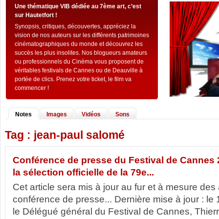
Une thématique VIB dédiée au 7ème art, c’est
sur Hautetfort !
Synopsis, critiques, découvertes, appréciez la
vision de nos auteurs sur les différents patrimoines
cinématographiques du monde et découvrez les
succès les plus insolites. Nos blogueurs amateurs
ou professionnels du Cinéma vous proposent de
véritables festivals de Cannes ou de Deauville à
portée de clics. Prenez votre ticket, le film va
commencer !
Notes
Images
Vidéos
Sons
Tag : jean-paul salomé
Conférence de presse du Festival de Cannes
la sélection officielle de la 79e...
Cet article sera mis à jour au fur et à mesure de
conférence de presse... Dernière mise à jour : le
le Délégué général du Festival de Cannes, Thierr