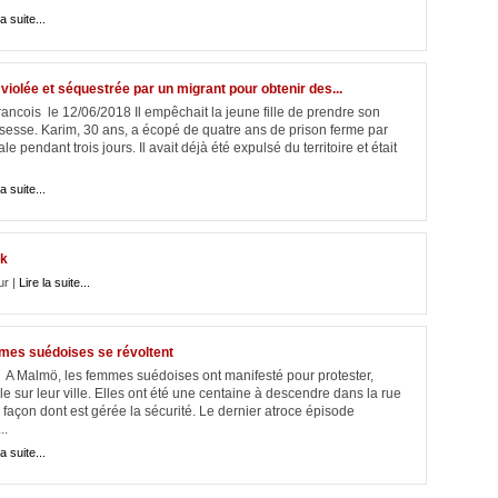
la suite...
violée et séquestrée par un migrant pour obtenir des...
ancois le 12/06/2018 Il empêchait la jeune fille de prendre son
rossesse. Karim, 30 ans, a écopé de quatre ans de prison ferme par
pendant trois jours. Il avait déjà été expulsé du territoire et était
la suite...
rk
ur |
Lire la suite...
emmes suédoises se révoltent
A Malmö, les femmes suédoises ont manifesté pour protester,
le sur leur ville. Elles ont été une centaine à descendre dans la rue
la façon dont est gérée la sécurité. Le dernier atroce épisode
..
la suite...