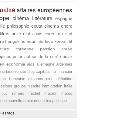
ualité
affaires européennes
rope
cinéma
littérature
espagne
lle
philosophie
ceuta
cinema
encre
films
unite
états-unis
corée du sud
ure
hanguk
humour
interlude
korean lit
érature coréenne
passion corée
ippines
polar autour de la corée
polar
en
économie
aids
allemagne
ardennes
nne
biodiversité
blog
capitalisme financier
son francaise
citations
dieu
définition
essions
groupe
histoire
immigration
italie
 luc romero michel
macron
maroc
leon
nouvelle droite
néocortex
politique
 les tags