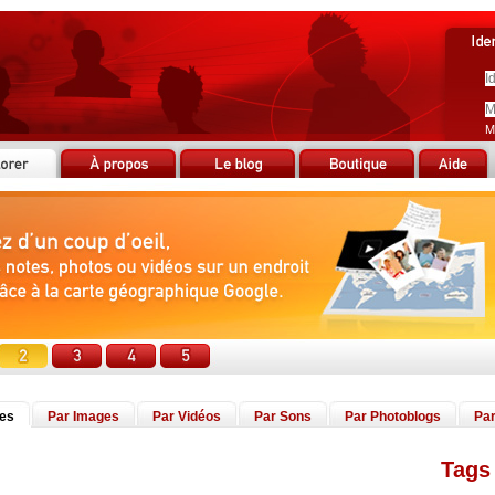
M
tes
Par Images
Par Vidéos
Par Sons
Par Photoblogs
Par
Tags 