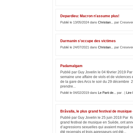
Depardieu: Macron n'assume plus!
Publié le 13/05/2024 dans
Christian...
par Creseve
Darmanin s'occupe des victimes
Publié le 24/07/2021 dans
Christian...
par Creseve
Padamalgam
Publié par Guy Jovelin le 04 février 2019 Pa
semaine une affaire de viols et de violences e
de la gare des Arcs le soir du 29 décembre 20
prendre...
Publié le 04/02/2019 dans
Le Parti de...
par . |
Lire 
Bråvalla, le plus grand festival de musique
Publié par Guy Jovelin le 25 juin 2018 Par K
grand festival de musique en Suède, ont anno
d’agressions sexuelles qui avaient marqué so
été recensés et trois agresseurs ont été...