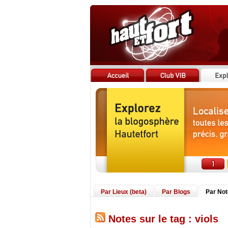
Par Lieux (beta)
Par Blogs
Par No
Notes sur le tag : viols