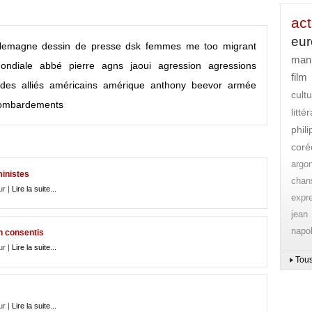
act
eu
llemagne
dessin de presse
dsk
femmes
me too
migrant
mani
ondiale
abbé pierre
agns jaoui
agression
agressions
film
ndes
alliés
américains
amérique
anthony beevor
armée
cult
ombardements
litt
phil
coré
argo
ministes
chan
ur |
Lire la suite...
expr
jean
napo
n consentis
ur |
Lire la suite...
Tous
ur |
Lire la suite...