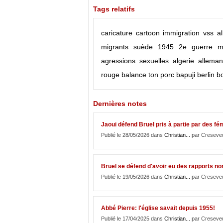
Tags relatifs
caricature
cartoon
immigration
vss
a
migrants
suède
1945
2e guerre m
agressions sexuelles
algerie
allema
rouge
balance ton porc
bapuji
berlin
b
Dernières notes
Jaoui défend Bruel pris à partie par des fé
Publié le 28/05/2026 dans
Christian...
par Creseve
Bruel se défend d'avoir eu des rapports no
Publié le 19/05/2026 dans
Christian...
par Creseve
Abbé Pierre: l'église savait depuis 1955!
Publié le 17/04/2025 dans
Christian...
par Creseve