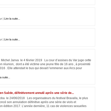
ur |
Lire la suite...
ur |
Lire la suite...
r Michel Janva le 4 février 2019 La cour d’assises du Var juge cette
n réunion, dont a été victime une jeune fille de 16 ans , à proximité
16 . Elle attendait le bus qui devait l’emmener aux Arcs pour
la suite...
 en Suède, définitivement annulé après une série de...
oba le 24/06/2018 Les organisateurs du festival Bravalla, le plus
ncé son annulation définitive après une série de viols et
n édition 2017. L’année dernière, 11 cas de violences sexuelles