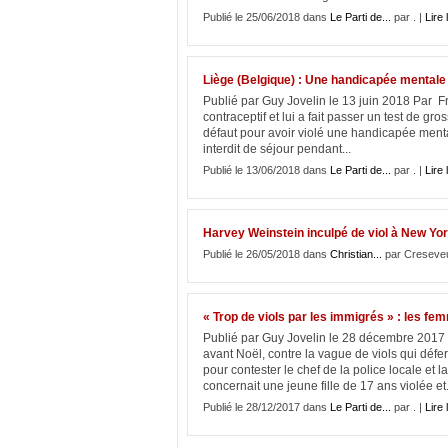
Publié le 25/06/2018 dans
Le Parti de...
par . |
Lire 
Liège (Belgique) : Une handicapée mentale 
Publié par Guy Jovelin le 13 juin 2018 Par Fr
contraceptif et lui a fait passer un test de g
défaut pour avoir violé une handicapée mentale 
interdit de séjour pendant...
Publié le 13/06/2018 dans
Le Parti de...
par . |
Lire 
Harvey Weinstein inculpé de viol à New Yo
Publié le 26/05/2018 dans
Christian...
par Creseve
« Trop de viols par les immigrés » : les f
Publié par Guy Jovelin le 28 décembre 2017 
avant Noël, contre la vague de viols qui défer
pour contester le chef de la police locale et 
concernait une jeune fille de 17 ans violée et.
Publié le 28/12/2017 dans
Le Parti de...
par . |
Lire 