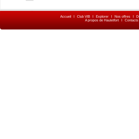
Accueil
I
Club VIB
I
Explorer
I
Nos offres
I
D
A propos de Hautetfort
I
Contacts