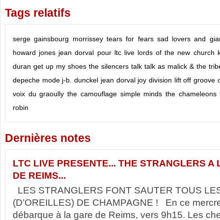
Tags relatifs
serge gainsbourg
morrissey
tears for fears
sad lovers and gia
howard jones
jean dorval pour ltc live
lords of the new church
duran
get up my shoes
the silencers
talk talk
as malick & the trib
depeche mode
j-b. dunckel
jean dorval
joy division
lift off groove
voix du graoully
the camouflage
simple minds
the chameleons
robin
Dernières notes
LTC LIVE PRESENTE... THE STRANGLERS A
DE REIMS...
LES STRANGLERS FONT SAUTER TOUS LE
(D’OREILLES) DE CHAMPAGNE ! En ce mercredi
débarque à la gare de Reims, vers 9h15. Les ch