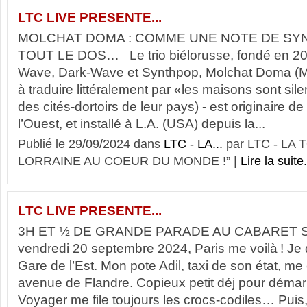
LTC LIVE PRESENTE...
MOLCHAT DOMA : COMME UNE NOTE DE S
TOUT LE DOS… Le trio biélorusse, fondé en 20
Wave, Dark-Wave et Synthpop, Molchat Doma (Мо
à traduire littéralement par «les maisons sont sil
des cités-dortoirs de leur pays) - est originaire d
l’Ouest, et installé à L.A. (USA) depuis la...
Publié le 29/09/2024 dans
LTC - LA...
par LTC - LA
LORRAINE AU COEUR DU MONDE !” |
Lire la suite.
LTC LIVE PRESENTE...
3H ET ½ DE GRANDE PARADE AU CABARET
vendredi 20 septembre 2024, Paris me voilà ! J
Gare de l’Est. Mon pote Adil, taxi de son état, me
avenue de Flandre. Copieux petit déj pour démarr
Voyager me file toujours les crocs-codiles… Puis,