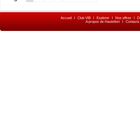
Accueil
I
Club VIB
I
Explorer
I
Nos offres
I
D
A propos de Hautetfort
I
Contacts