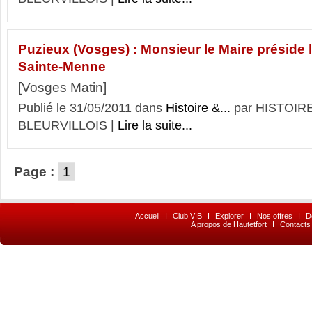
Puzieux (Vosges) : Monsieur le Maire préside 
Sainte-Menne
[Vosges Matin]
Publié le 31/05/2011 dans
Histoire &...
par HISTOIR
BLEURVILLOIS |
Lire la suite...
Page :
1
Accueil
I
Club VIB
I
Explorer
I
Nos offres
I
D
A propos de Hautetfort
I
Contacts