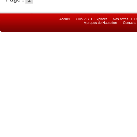
Accueil
I
Club VIB
I
Explorer
I
Nos offres
I
D
A propos de Hautetfort
I
Contacts