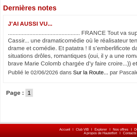
Dernières notes
J'AI AUSSI VU...
............................................... FRANCE Tout va
Cassir... une dramaticomédie où le réalisateur ten
drame et comédie. Et patatra ! Il s'emberlificote 
situations drôles, romantiques (oui, il y a une ro
brave Marie Colomb chargée d'y faire croire...)) e
Publié le 02/06/2026 dans
Sur la Route...
par Pascal
Page :
1
Accueil
I
Club VIB
I
Explorer
I
Nos offres
I
D
A propos de Hautetfort
I
Contacts