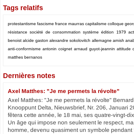
Tags relatifs
protestantisme
fascisme
france
maurras
capitalisme
colloque
geor
résistance
société de consommation
système
édition
1979
ac
benoist
alcide gaston
alexandre sokolovitch
allemagne
amish
ana
anti-conformisme
antonin coignet
arnaud guyot-jeannin
attitude 
matthes
bernanos
Dernières notes
Axel Matthes: ”Je me permets la révolte”
Axel Matthes: "Je me permets la révolte" Bernar
Knooppunt Delta, Nieuwsbrief, Nr. 206, Januari 202
fêtera cette année, le 18 mai, ses quatre-vingt-di
Un âge qui impose non seulement le respect, mais
homme, devenu quasiment un symbole pendant t