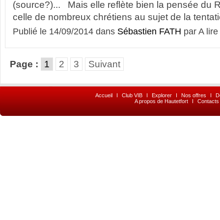
(source?)... Mais elle reflète bien la pensée du 
celle de nombreux chrétiens au sujet de la tenta
Publié le 14/09/2014 dans
Sébastien FATH
par A lire
Page :
1
2
3
Suivant
Accueil
I
Club VIB
I
Explorer
I
Nos offres
I
D
A propos de Hautetfort
I
Contacts