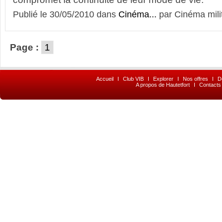
Publié le 30/05/2010 dans
Cinéma...
par Cinéma mili
Page :
1
Accueil
I
Club VIB
I
Explorer
I
Nos offres
I
D
A propos de Hautetfort
I
Contacts