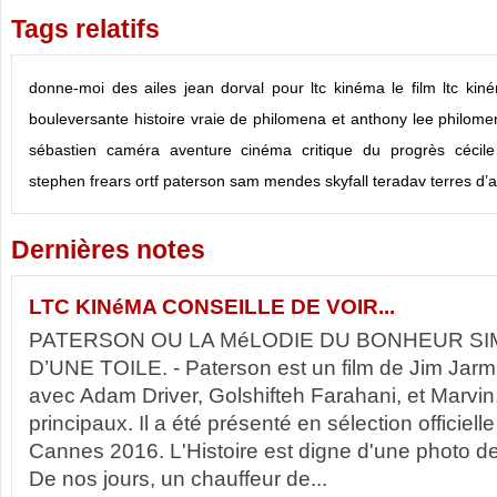
Tags relatifs
donne-moi des ailes
jean dorval pour ltc kinéma
le film
ltc kin
bouleversante histoire vraie de philomena et anthony lee
philome
sébastien
caméra aventure
cinéma
critique du progrès
cécil
stephen frears
ortf
paterson
sam mendes
skyfall
teradav
terres d’
Dernières notes
LTC KINéMA CONSEILLE DE VOIR...
PATERSON OU LA MéLODIE DU BONHEUR SIM
D’UNE TOILE. - Paterson est un film de Jim Jarm
avec Adam Driver, Golshifteh Farahani, et Marvin,
principaux. Il a été présenté en sélection officiell
Cannes 2016. L'Histoire est digne d'une photo d
De nos jours, un chauffeur de...