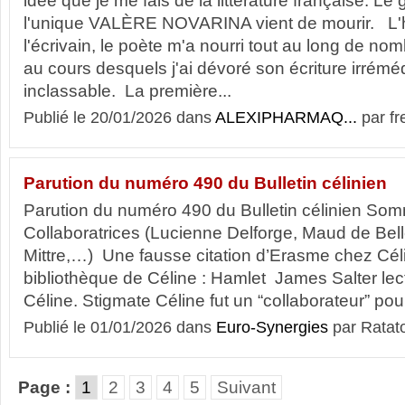
idée que je me fais de la littérature française. Le
l'unique VALÈRE NOVARINA vient de mourir. L'
l'écrivain, le poète m'a nourri tout au long de n
au cours desquels j'ai dévoré son écriture irrém
inclassable. La première...
Publié le 20/01/2026 dans
ALEXIPHARMAQ...
par fr
Parution du numéro 490 du Bulletin célinien
Parution du numéro 490 du Bulletin célinien Som
Collaboratrices (Lucienne Delforge, Maud de Be
Mittre,…) Une fausse citation d’Erasme chez Cé
bibliothèque de Céline : Hamlet James Salter le
Céline. Stigmate Céline fut un “collaborateur” pour
Publié le 01/01/2026 dans
Euro-Synergies
par Ratat
Page :
1
2
3
4
5
Suivant