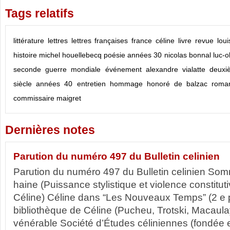
Tags relatifs
littérature
lettres
lettres françaises
france
céline
livre
revue
loui
histoire
michel houellebecq
poésie
années 30
nicolas bonnal
luc-o
seconde guerre mondiale
événement
alexandre vialatte
deuxi
siècle
années 40
entretien
hommage
honoré de balzac
roma
commissaire maigret
Dernières notes
Parution du numéro 497 du Bulletin celinien
Parution du numéro 497 du Bulletin celinien Somma
haine (Puissance stylistique et violence constitu
Céline) Céline dans “Les Nouveaux Temps” (2 e p
bibliothèque de Céline (Pucheu, Trotski, Macau
vénérable Société d’Études céliniennes (fondée 