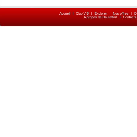
Accueil
I
Club VIB
I
Explorer
I
Nos offres
I
D
A propos de Hautetfort
I
Contacts