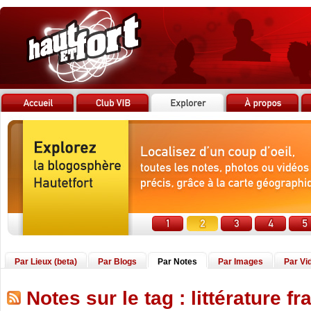
Par Lieux (beta)
Par Blogs
Par Notes
Par Images
Par Vi
Notes sur le tag : littérature f