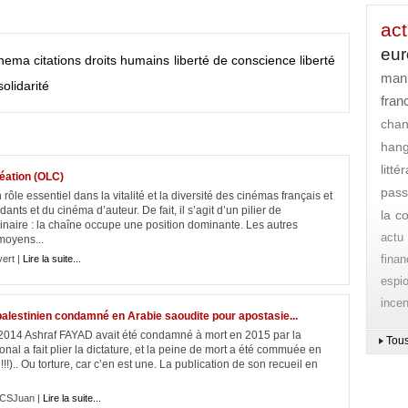
act
eu
inema
citations
droits humains
liberté de conscience
liberté
mani
solidarité
fran
cha
han
litt
réation (OLC)
pass
le essentiel dans la vitalité et la diversité des cinémas français et
nts et du cinéma d’auteur. De fait, il s’agit d’un pilier de
la c
inaire : la chaîne occupe une position dominante. Les autres
actu
moyens...
finan
vert |
Lire la suite...
espi
ince
estinien condamné en Arabie saoudite pour apostasie...
14 Ashraf FAYAD avait été condamné à mort en 2015 par la
Tous
onal a fait plier la dictature, et la peine de mort a été commuée en
!!).. Ou torture, car c’en est une. La publication de son recueil en
CSJuan |
Lire la suite...