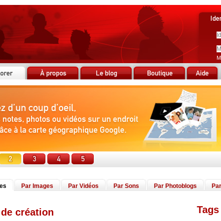
M
tes
Par Images
Par Vidéos
Par Sons
Par Photoblogs
Par
Tags 
 de création