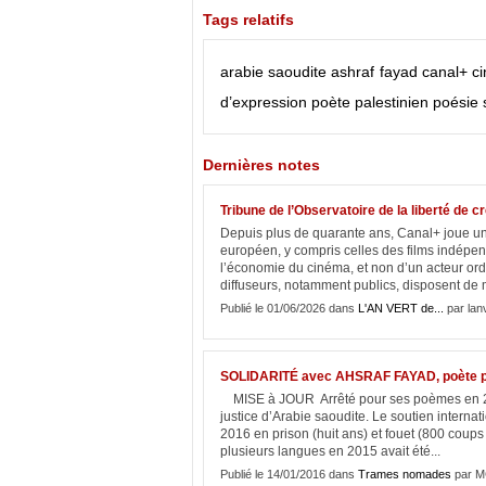
Tags relatifs
arabie saoudite
ashraf fayad
canal+
c
d’expression
poète palestinien
poésie
Dernières notes
Tribune de l’Observatoire de la liberté de c
Depuis plus de quarante ans, Canal+ joue un rô
européen, y compris celles des films indépenda
l’économie du cinéma, et non d’un acteur ord
diffuseurs, notamment publics, disposent de 
Publié le 01/06/2026 dans
L'AN VERT de...
par lan
SOLIDARITÉ avec AHSRAF FAYAD, poète pal
MISE à JOUR Arrêté pour ses poèmes en 20
justice d’Arabie saoudite. Le soutien internati
2016 en prison (huit ans) et fouet (800 coups !
plusieurs langues en 2015 avait été...
Publié le 14/01/2016 dans
Trames nomades
par M