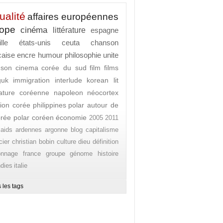
ualité
affaires européennes
rope
cinéma
littérature
espagne
lle
états-unis
ceuta
chanson
caise
encre
humour
philosophie
unite
nson
cinema
corée du sud
film
films
guk
immigration
interlude
korean lit
érature coréenne
napoleon
néocortex
ion corée
philippines
polar autour de
orée
polar coréen
économie
2005
2011
aids
ardennes
argonne
blog
capitalisme
cier
christian bobin
culture
dieu
définition
onnage
france
groupe
génome
histoire
ndies
italie
 les tags