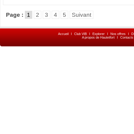
Page :
1
2
3
4
5
Suivant
Accueil
I
Club VIB
I
Explorer
I
Nos offres
I
D
A propos de Hautetfort
I
Contacts