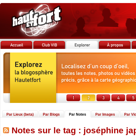
Par Lieux (beta)
Par Blogs
Par Notes
Par Images
Par Vi
Notes sur le tag : joséphine ja