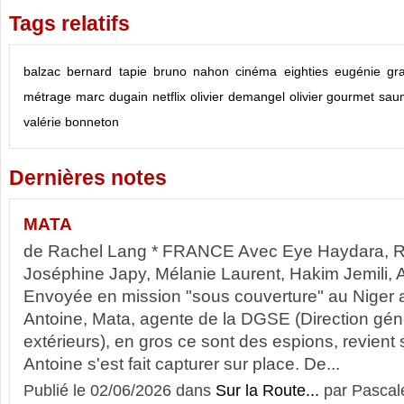
Tags relatifs
balzac
bernard tapie
bruno nahon
cinéma
eighties
eugénie gr
métrage
marc dugain
netflix
olivier demangel
olivier gourmet
sau
valérie bonneton
Dernières notes
MATA
de Rachel Lang * FRANCE Avec Eye Haydara, R
Joséphine Japy, Mélanie Laurent, Hakim Jemili,
Envoyée en mission "sous couverture" au Nige
Antoine, Mata, agente de la DGSE (Direction gén
extérieurs), en gros ce sont des espions, revient 
Antoine s'est fait capturer sur place. De...
Publié le 02/06/2026 dans
Sur la Route...
par Pascal