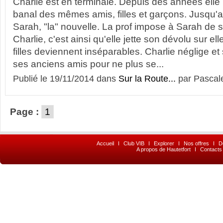
Charlie est en terminale. Depuis des années elle 
banal des mêmes amis, filles et garçons. Jusqu'
Sarah, "la" nouvelle. La prof impose à Sarah de s'
Charlie, c'est ainsi qu'elle jette son dévolu sur e
filles deviennent inséparables. Charlie néglige e
ses anciens amis pour ne plus se...
Publié le 19/11/2014 dans
Sur la Route...
par Pascal
Page :
1
Accueil
I
Club VIB
I
Explorer
I
Nos offres
I
D
A propos de Hautetfort
I
Contacts