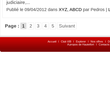
judiciaire,...
Publié le 09/04/2012 dans
XYZ, ABCD
par Pedros |
L
Page :
1
2
3
4
5
Suivant
Accueil
I
Club VIB
I
Explorer
I
Nos offres
I
D
A propos de Hautetfort
I
Contacts