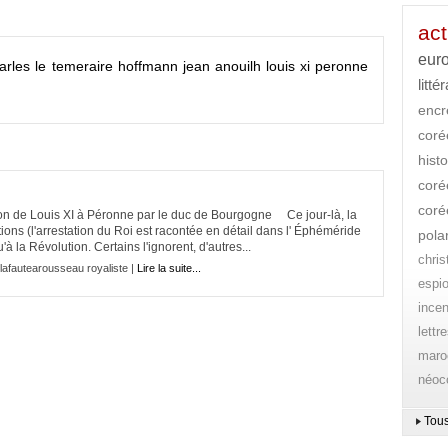
act
eur
arles le temeraire
hoffmann
jean anouilh
louis xi
peronne
litté
encr
cor
histo
coré
coré
n de Louis XI à Péronne par le duc de Bourgogne Ce jour-là, la
ions (l'arrestation du Roi est racontée en détail dans l' Éphéméride
pola
u'à la Révolution. Certains l'ignorent, d'autres...
chri
lafautearousseau royaliste |
Lire la suite...
espi
ince
lettr
maro
néoc
Tous