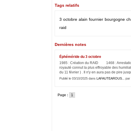
Tags relatifs
3 octobre
alain fournier
bourgogne
ch
raid
Dernières notes
Éphéméride du 3 octobre
1985 : Création du RAID 1468 : Arrestatio
royauté connut la plus effroyable des humiliat
du 11 février ) . Il n'y en aura pas de pire jusq
Publié le 03/10/2025 dans
LAFAUTEAROUS...
par 
Page :
1