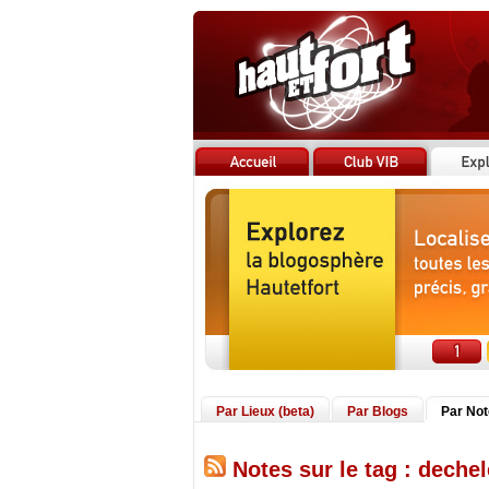
Par Lieux (beta)
Par Blogs
Par No
Notes sur le tag : dechel