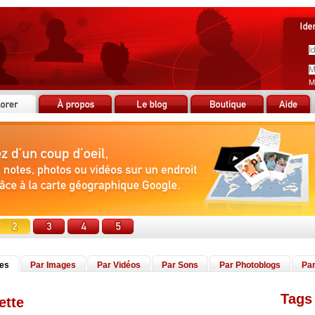
M
tes
Par Images
Par Vidéos
Par Sons
Par Photoblogs
Par
Tags 
ette