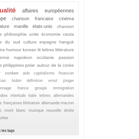
ualité
affaires européennes
ope
chanson francaise
cinéma
rature
manille
états-unis
chanson
e
philosophie
unite
économie
ceuta
ée du sud
culture
espagne
hanguk
ire
humour
korean lit
lettres
littérature
enne
napoleon
occitanie
passion
e
philippines
polar autour de la corée
r coréen
aids
capitalisme financier
stian bobin
définition
ernst jünger
onnage
france
groupe
immigration
ndies
interlude
italie
lettres allemandes
es françaises
littérature allemande
macron
c
mont blanc
musique
nouvelle droite
ortex
 les tags