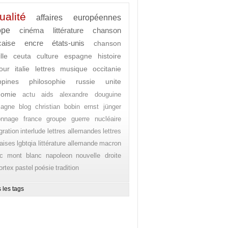
ualité
affaires européennes
ope
cinéma
littérature
chanson
caise
encre
états-unis
chanson
lle
ceuta
culture
espagne
histoire
our
italie
lettres
musique
occitanie
ippines
philosophie
russie
unite
nomie
actu
aids
alexandre douguine
magne
blog
christian bobin
ernst jünger
onnage
france
groupe
guerre nucléaire
gration
interlude
lettres allemandes
lettres
aises
lgbtqia
littérature allemande
macron
c
mont blanc
napoleon
nouvelle droite
ortex
pastel
poésie
tradition
 les tags