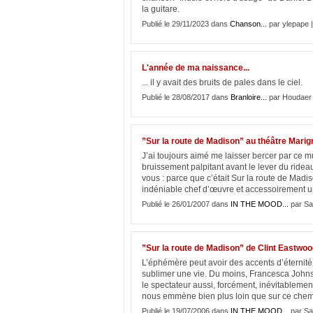
la guitare.
Publié le 29/11/2023 dans
Chanson...
par ylepape 
L'année de ma naissance...
... il y avait des bruits de pales dans le ciel.
Publié le 28/08/2017 dans
Branloire...
par Houdaer
”Sur la route de Madison” au théâtre Marig
J’ai toujours aimé me laisser bercer par ce m
bruissement palpitant avant le lever du rideau
vous : parce que c’était Sur la route de Mad
indéniable chef d’œuvre et accessoirement un
Publié le 26/01/2007 dans
IN THE MOOD...
par Sa
”Sur la route de Madison” de Clint Eastwood
L’éphémère peut avoir des accents d’éternité
sublimer une vie. Du moins, Francesca Johnso
le spectateur aussi, forcément, inévitableme
nous emmène bien plus loin que sur ce chemi
Publié le 19/07/2006 dans
IN THE MOOD...
par Sa