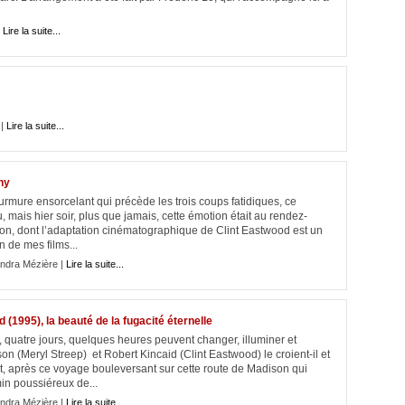
|
Lire la suite...
 |
Lire la suite...
ny
urmure ensorcelant qui précède les trois coups fatidiques, ce
, mais hier soir, plus que jamais, cette émotion était au rendez-
ison, dont l’adaptation cinématographique de Clint Eastwood est un
 de mes films...
ndra Mézière |
Lire la suite...
 (1995), la beauté de la fugacité éternelle
, quatre jours, quelques heures peuvent changer, illuminer et
n (Meryl Streep) et Robert Kincaid (Clint Eastwood) le croient-il et
nt, après ce voyage bouleversant sur cette route de Madison qui
n poussiéreux de...
ndra Mézière |
Lire la suite...