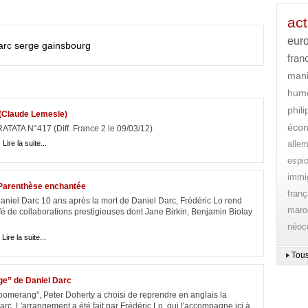
act
eur
arc
serge gainsbourg
fran
mani
hum
phil
 (Claude Lemesle)
éco
ATATA N°417 (Diff. France 2 le 09/03/12)
|
Lire la suite...
alle
espi
immi
, Parenthèse enchantée
franç
niel Darc 10 ans après la mort de Daniel Darc, Frédéric Lo rend
maro
de collaborations prestigieuses dont Jane Birkin, Benjamin Biolay
néoc
|
Lire la suite...
Tous
age” de Daniel Darc
omerang", Peter Doherty a choisi de reprendre en anglais la
arc. L'arrangement a été fait par Frédéric Lo, qui l'accompagne ici à