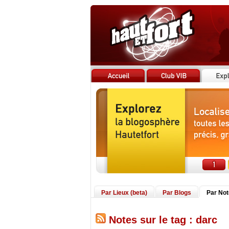
Par Lieux (beta)
Par Blogs
Par No
Notes sur le tag : darc