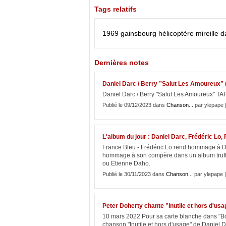
Tags relatifs
1969
gainsbourg
hélicoptère
mireille d
Dernières notes
Daniel Darc / Berry ”Salut Les Amoureux”
Daniel Darc / Berry "Salut Les Amoureux" TAR
Publié le 09/12/2023 dans
Chanson...
par ylepape 
L'album du jour : Daniel Darc, Frédéric Lo
France Bleu - Frédéric Lo rend hommage à Da
hommage à son compère dans un album truffé 
ou Etienne Daho.
Publié le 30/11/2023 dans
Chanson...
par ylepape 
Peter Doherty chante ”Inutile et hors d'us
10 mars 2022 Pour sa carte blanche dans "Bo
chanson "Inutile et hors d'usage" de Daniel D