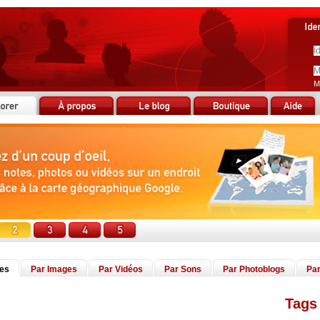
M
tes
Par Images
Par Vidéos
Par Sons
Par Photoblogs
Par
Tags 