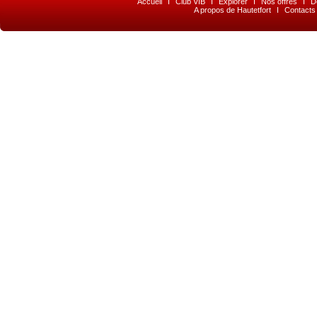
Accueil
I
Club VIB
I
Explorer
I
Nos offres
I
D
A propos de Hautetfort
I
Contacts