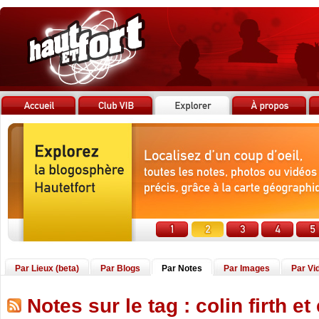
Par Lieux (beta)
Par Blogs
Par Notes
Par Images
Par Vi
Notes sur le tag : colin firth 