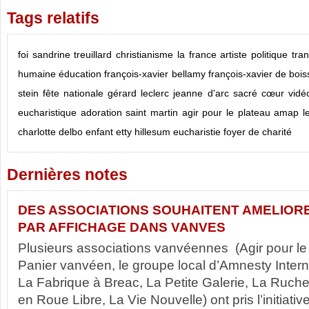
Tags relatifs
foi
sandrine treuillard
christianisme
la france
artiste
politique
tra
humaine
éducation
françois-xavier bellamy
françois-xavier de boi
stein
fête nationale
gérard leclerc
jeanne d'arc
sacré cœur
vidé
eucharistique
adoration saint martin
agir pour le plateau
amap le
charlotte delbo
enfant
etty hillesum
eucharistie
foyer de charité
Dernières notes
DES ASSOCIATIONS SOUHAITENT AMELIORE
PAR AFFICHAGE DANS VANVES
Plusieurs associations vanvéennes (Agir pour le
Panier vanvéen, le groupe local d’Amnesty Interna
La Fabrique à Breac, La Petite Galerie, La Ruc
en Roue Libre, La Vie Nouvelle) ont pris l’initiat