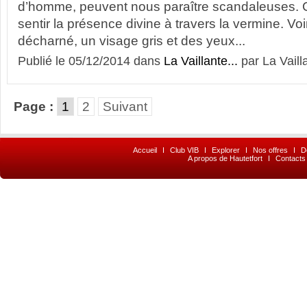
d’homme, peuvent nous paraître scandaleuses. 
sentir la présence divine à travers la vermine. Vo
décharné, un visage gris et des yeux...
Publié le 05/12/2014 dans
La Vaillante...
par La Vaill
Page :
1
2
Suivant
Accueil
I
Club VIB
I
Explorer
I
Nos offres
I
D
A propos de Hautetfort
I
Contacts